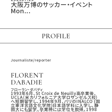
大阪万博のサッカー・イベント
Mon...
PROFILE
Journaliste/reporter
FLORENT
DABADIE
フローラン・ダバディ
1993年6月、St Croix de Neuilly高卒業後、
UCLA（米カリフォルニア大学ロサンゼルス校）
へ短期留学し、1994年9月、パリのINALCO (国
立東洋言語文化学院)日本語学科に入学し、静
岡大にも留学。卒業時には学位を取得。1998