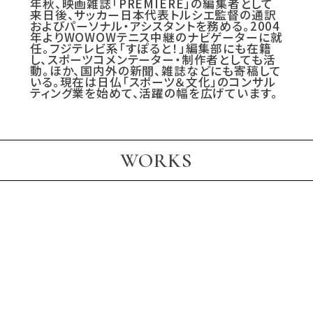
年秋、映画雑誌「PREMIERE」の編集者として
来日後、サッカー日本代表トルシエ監督の通訳
およびパーソナル・アシスタントを務める。2004
年よりWOWOWテニス中継のナビゲーターに就
任。フジテレビ系「すぽると！」編集部にも在籍
し、スポーツコメンテーター・制作者としても活
動。ほか、国内外の新聞、雑誌などにも寄稿して
いる。現在は日仏「スポーツ＆文化」のコンサル
ティング業を始めて、活躍の幅を広げています。
WORKS